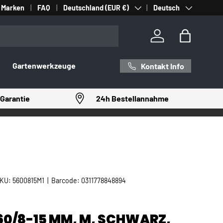
Land/Region
Sprache
Marken
FAQ
Deutschland (EUR €)
Deutsch
Einloggen
Einkaufst
Gartenwerkzeuge
Kontakt Info
Garantie
24h Bestellannahme
KU:
5600815M1
|
Barcode:
0311778848894
60/8-15 MM, M, SCHWARZ,