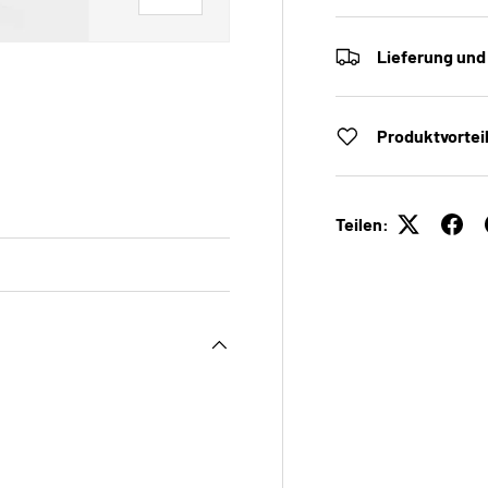
Lieferung und
Produktvortei
 laden
Galerieansicht laden
Teilen: