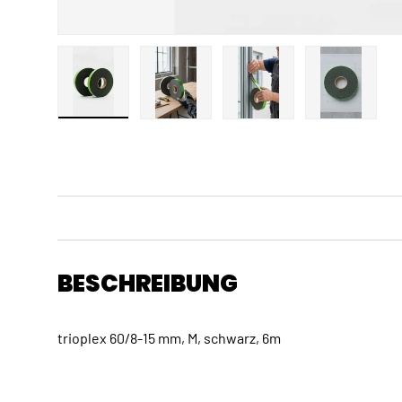
Bild 1 in Galerieansicht laden
Bild 2 in Galerieansicht laden
Bild 3 in Galerieansicht
Bild 4 in 
BESCHREIBUNG
trioplex 60/8-15 mm, M, schwarz, 6m