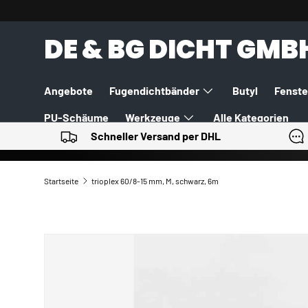
DIREKT ZUM INHALT
DE & BG DICHT GMB
Angebote
Fugendichtbänder
Butyl
Fenste
PU-Schäume
Werkzeuge
Alle Kategorien
Schneller Versand per DHL
Startseite
trioplex 60/8-15 mm, M, schwarz, 6m
ZU PRODUKTINFORMATIONEN SPRINGEN