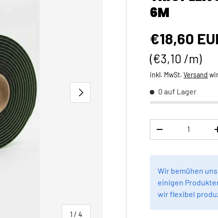
6M
Normaler 
€18,60 EU
Grundpreis
€3,10 /m
inkl. MwSt.
Versand
wi
NÄCHSTE
0 auf Lager
Anzahl
MENGE VERRINGE
Wir bemühen uns,
einigen Produkten
wir flexibel produ
von
1
/
4