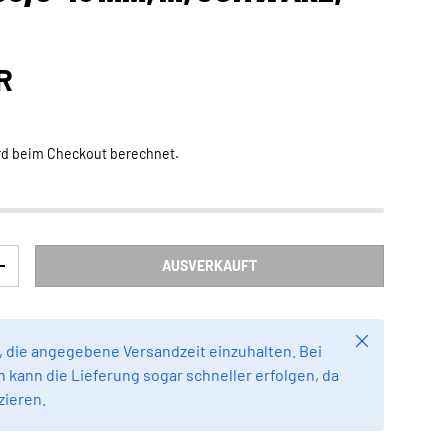
Preis
R
rd beim Checkout berechnet.
AUSVERKAUFT
RN
MENGE ERHÖHEN
Schließen
 die angegebene Versandzeit einzuhalten. Bei
 kann die Lieferung sogar schneller erfolgen, da
zieren.