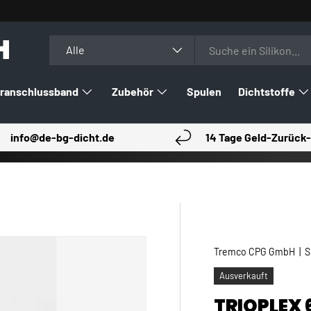
H
Suchen
Art
Alle
ranschlussband
Zubehör
Spulen
Dichtstoffe
info@de-bg-dicht.de
14 Tage Geld-Zurück-
Tremco CPG GmbH
|
S
Ausverkauft
TRIOPLEX 