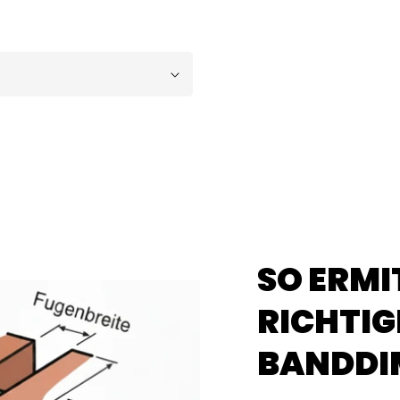
SO ERMI
RICHTIG
BANDDI