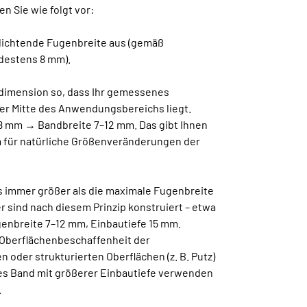
n Sie wie folgt vor:
udichtende Fugenbreite aus (gemäß
destens 8 mm).
ddimension so, dass Ihr gemessenes
er Mitte des Anwendungsbereichs liegt.
 8 mm → Bandbreite 7–12 mm. Das gibt Ihnen
 für natürliche Größenveränderungen der
s immer größer als die maximale Fugenbreite
 sind nach diesem Prinzip konstruiert – etwa
genbreite 7–12 mm, Einbautiefe 15 mm.
 Oberflächenbeschaffenheit der
n oder strukturierten Oberflächen (z. B. Putz)
res Band mit größerer Einbautiefe verwenden
.