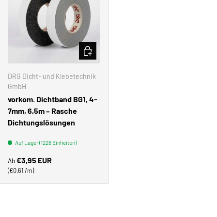
OPTIONEN AUSWÄHLEN
DRG Dicht- und Klebetechnik
GmbH
vorkom. Dichtband BG1, 4-
7mm, 6,5m – Rasche
Dichtungslösungen
Auf Lager (1226 Einheiten)
Normaler Preis
€3,95 EUR
Ab
Grundpreis
€0,61 /m