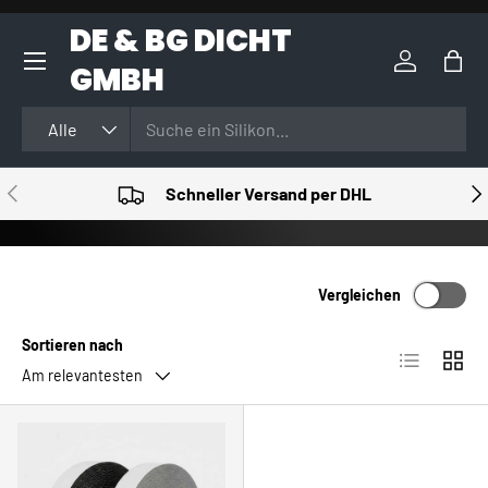
DE & BG DICHT
DIREKT ZUM INHALT
GMBH
Einloggen
Eink
Suchen
Art
Alle
VORHERIGE
NÄ
Schneller Versand per DHL
Vergleichen
Sortieren nach
Produktlist
Produ
Am relevantesten