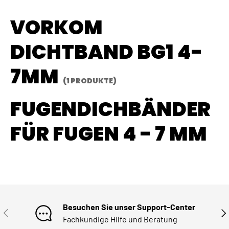
VORKOM
DICHTBAND BG1 4-
7MM
(1 PRODUKTE)
FUGENDICHBÄNDER
FÜR FUGEN 4 - 7 MM
Besuchen Sie unser Support-Center
VORHERIGE
NÄ
Fachkundige Hilfe und Beratung