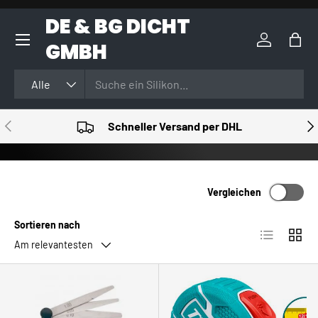
DE & BG DICHT
DIREKT ZUM INHALT
GMBH
Einloggen
Eink
Suchen
Art
Alle
VORHERIGE
NÄ
Schneller Versand per DHL
Vergleichen
Sortieren nach
Produktlist
Produ
Am relevantesten