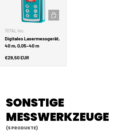
IN DEN WARENKORB
TOTAL Inc.
Digitales Lasermessgerät,
40 m, 0,05–40 m
Normaler Preis
€29,50 EUR
SONSTIGE
MESSWERKZEUGE
(5 PRODUKTE)