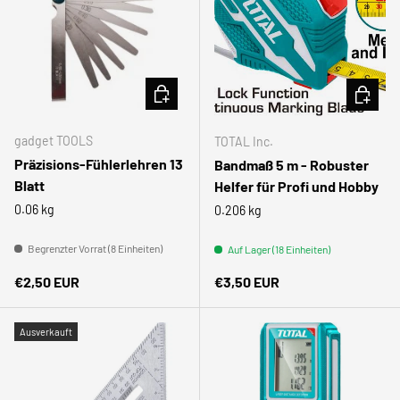
IN DEN WARENKORB
IN DEN
gadget TOOLS
TOTAL Inc.
Präzisions-Fühlerlehren 13
Bandmaß 5 m - Robuster
Blatt
Helfer für Profi und Hobby
0.06 kg
0.206 kg
Begrenzter Vorrat (8 Einheiten)
Auf Lager (18 Einheiten)
Normaler Preis
Normaler Preis
€2,50 EUR
€3,50 EUR
Ausverkauft