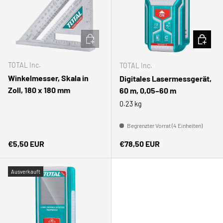
IN DEN WARENKORB
IN DEN
TOTAL Inc.
TOTAL Inc.
Winkelmesser, Skala in
Digitales Lasermessgerät,
Zoll, 180 x 180 mm
60 m, 0,05–60 m
0.23 kg
Begrenzter Vorrat (4 Einheiten)
Normaler Preis
Normaler Preis
€5,50 EUR
€78,50 EUR
Ausverkauft