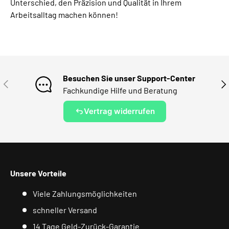
Unterschied, den Präzision und Qualität in Ihrem
Arbeitsalltag machen können!
Besuchen Sie unser Support-Center
VORHERIGE
NÄ
Fachkundige Hilfe und Beratung
Vertrag widerrufen
Unsere Vorteile
Viele Zahlungsmöglichkeiten
schneller Versand
14 Tage Geld-Zurück-Garantie