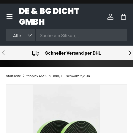
DE & BG DICHT
DIREKT ZUM INHALT
GMBH
Einloggen
Eink
Suchen
Art
Alle
VORHERIGE
NÄ
Schneller Versand per DHL
Startseite
trioplex 45/15-30 mm, XL, schwarz, 2,25 m
ZU PRODUKTINFORMATIONEN SPRINGEN