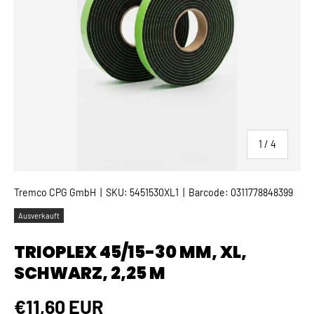
von
1
/
4
Tremco CPG GmbH
|
SKU:
5451530XL1
|
Barcode:
0311778848399
Ausverkauft
TRIOPLEX 45/15-30 MM, XL,
SCHWARZ, 2,25 M
Normaler Preis
€11,60 EUR