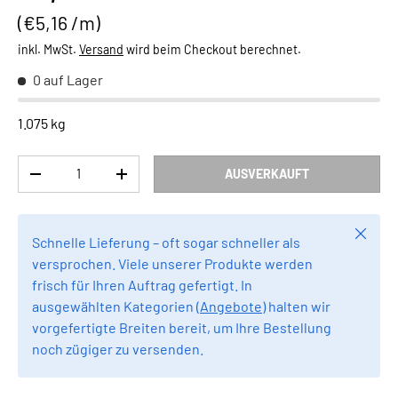
Grundpreis
€5,16 /m
inkl. MwSt.
Versand
wird beim Checkout berechnet.
0 auf Lager
1.075 kg
Anzahl
AUSVERKAUFT
MENGE VERRINGERN
MENGE ERHÖHEN
Schlie
Schnelle Lieferung – oft sogar schneller als
versprochen. Viele unserer Produkte werden
frisch für Ihren Auftrag gefertigt. In
ausgewählten Kategorien (
Angebote
) halten wir
vorgefertigte Breiten bereit, um Ihre Bestellung
noch zügiger zu versenden.