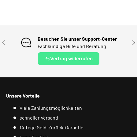
Besuchen Sie unser Support-Center
VORHERIGE
NÄ
Fachkundige Hilfe und Beratung
Vertrag widerrufen
Unsere Vorteile
Viele Zahlungsmöglichkeiten
schneller Versand
14 Tage Geld-Zurück-Garantie