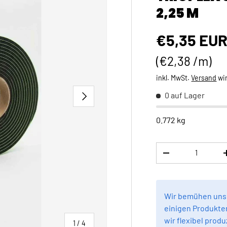
2,25 M
Normaler 
€5,35 EU
Grundpreis
€2,38 /m
inkl. MwSt.
Versand
wi
NÄCHSTE
0 auf Lager
0.772 kg
Anzahl
MENGE VERRINGE
Wir bemühen uns,
einigen Produkten
wir flexibel produ
von
1
/
4