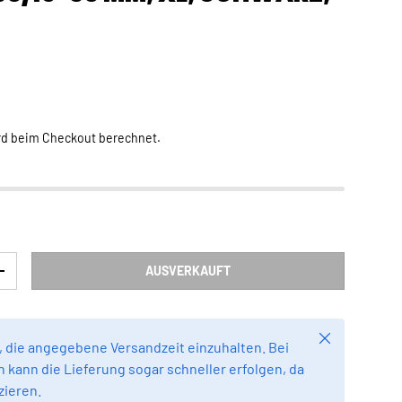
Preis
R
rd beim Checkout berechnet.
AUSVERKAUFT
RN
MENGE ERHÖHEN
Schließen
 die angegebene Versandzeit einzuhalten. Bei
 kann die Lieferung sogar schneller erfolgen, da
zieren.