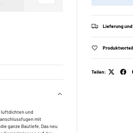
Lieferung und
 laden
Galerieansicht laden
Produktvortei
Teilen:
r luftdichten und
ranschlussfugen mit
ie ganze Bautiefe. Das neu