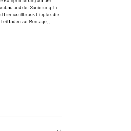
te Komprimierung auf der
Neubau und der Sanierung. In
 tremco illbruck trioplex die
Leitfaden zur Montage. .