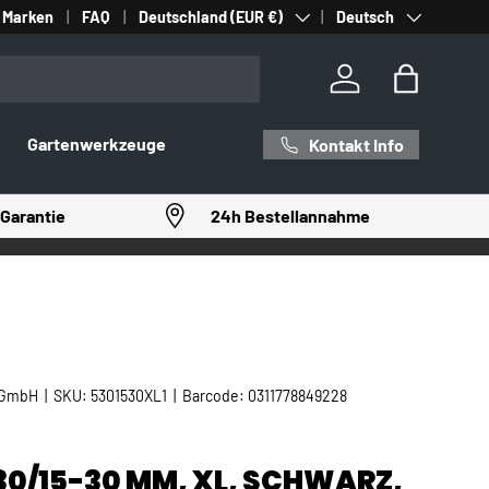
Land/Region
Sprache
Marken
FAQ
Deutschland (EUR €)
Deutsch
Einloggen
Einkaufst
Gartenwerkzeuge
Kontakt Info
Garantie
24h Bestellannahme
 GmbH
|
SKU:
5301530XL1
|
Barcode:
0311778849228
30/15-30 MM, XL, SCHWARZ,