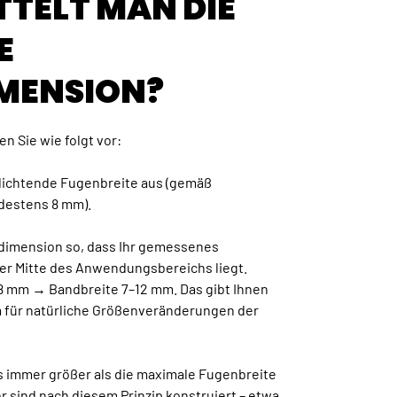
TTELT MAN DIE
E
MENSION?
n Sie wie folgt vor:
udichtende Fugenbreite aus (gemäß
destens 8 mm).
ddimension so, dass Ihr gemessenes
er Mitte des Anwendungsbereichs liegt.
 8 mm → Bandbreite 7–12 mm. Das gibt Ihnen
 für natürliche Größenveränderungen der
s immer größer als die maximale Fugenbreite
 sind nach diesem Prinzip konstruiert – etwa