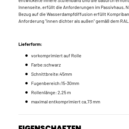
entwickelte innere Stufenband und die dadurch erhöh
Innenseite, erfüllt die Anforderungen im Passivhaus, 
Bezug auf die Wasserdampfdiffusion erfüllt Kompriband
Anforderung "innen dichter als außen" gemäß dem RAL 
Lieferform:
vorkomprimiert auf Rolle
Farbe:schwarz
Schnittbreite:45mm
Fugenbereich:15-30mm
Rollenlänge: 2,25 m
maximal entkomprimiert ca.73 mm
EIGENSCHAFTEN