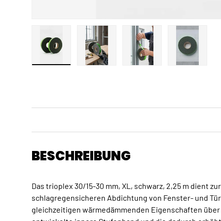
Bild 1 in Galerieansicht laden
Bild 2 in Galerieansicht laden
Bild 3 in Galerieansicht
Bild 4 in 
BESCHREIBUNG
Das trioplex 30/15-30 mm, XL, schwarz, 2,25 m dient zu
schlagregensicheren Abdichtung von Fenster- und Tü
gleichzeitigen wärmedämmenden Eigenschaften über d