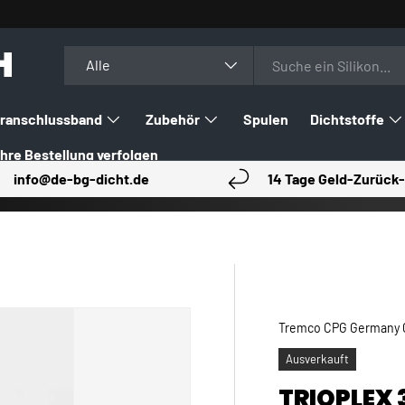
H
Suchen
Art
Alle
ranschlussband
Zubehör
Spulen
Dichtstoffe
Ihre Bestellung verfolgen
info@de-bg-dicht.de
14 Tage Geld-Zurück-
Tremco CPG Germany
Ausverkauft
TRIOPLEX 