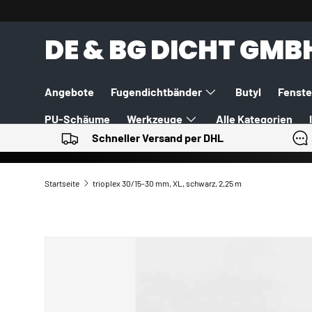
DIREKT ZUM INHALT
DE & BG DICHT GMB
Angebote
Fugendichtbänder
Butyl
Fenste
PU-Schäume
Werkzeuge
Alle Kategorien
Schneller Versand per DHL
Startseite
trioplex 30/15-30 mm, XL, schwarz, 2,25 m
ZU PRODUKTINFORMATIONEN SPRINGEN