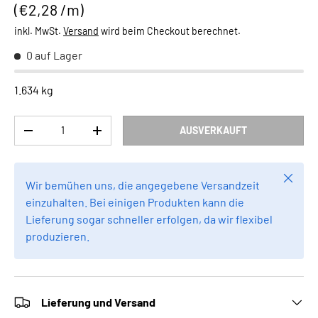
Grundpreis
€2,28 /m
inkl. MwSt.
Versand
wird beim Checkout berechnet.
0 auf Lager
1.634 kg
Anzahl
AUSVERKAUFT
MENGE VERRINGERN
MENGE ERHÖHEN
Schlie
Wir bemühen uns, die angegebene Versandzeit
einzuhalten. Bei einigen Produkten kann die
Lieferung sogar schneller erfolgen, da wir flexibel
produzieren.
Lieferung und Versand