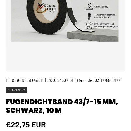
DE & BG Dicht GmbH
|
SKU:
54307151
|
Barcode:
0311778848177
Ausverkauft
FUGENDICHTBAND 43/7-15 MM,
SCHWARZ, 10 M
Normaler Preis
€22,75 EUR