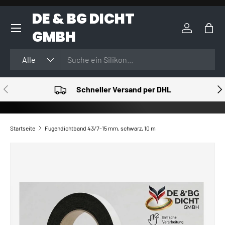
DE & BG DICHT
DIREKT ZUM INHALT
GMBH
Einloggen
Eink
Suchen
Art
Alle
VORHERIGE
NÄ
Schneller Versand per DHL
Startseite
Fugendichtband 43/7-15 mm, schwarz, 10 m
ZU PRODUKTINFORMATIONEN SPRINGEN