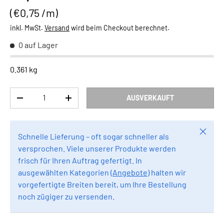
Grundpreis
€0,75 /m
inkl. MwSt.
Versand
wird beim Checkout berechnet.
0 auf Lager
0.361 kg
Anzahl
AUSVERKAUFT
MENGE VERRINGERN
MENGE ERHÖHEN
Schlie
Schnelle Lieferung – oft sogar schneller als
versprochen. Viele unserer Produkte werden
frisch für Ihren Auftrag gefertigt. In
ausgewählten Kategorien (
Angebote
) halten wir
vorgefertigte Breiten bereit, um Ihre Bestellung
noch zügiger zu versenden.