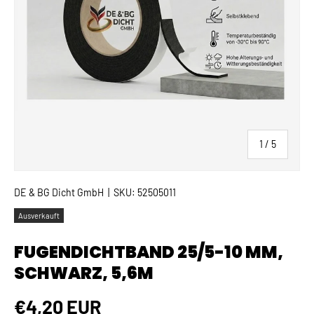
von
1
/
5
DE & BG Dicht GmbH
|
SKU:
52505011
Ausverkauft
FUGENDICHTBAND 25/5-10 MM,
SCHWARZ, 5,6M
Normaler Preis
€4,20 EUR