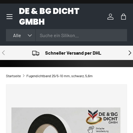
DE & BG DICHT
DIREKT ZUM INHALT
GMBH
Einloggen
Eink
Suchen
Art
Alle
VORHERIGE
NÄ
Schneller Versand per DHL
Startseite
Fugendichtband 25/5-10 mm, schwarz, 5,6m
ZU PRODUKTINFORMATIONEN SPRINGEN