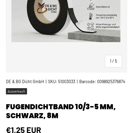
von
1
/
5
DE & BG Dicht GmbH
|
SKU:
51003033
|
Barcode:
0098925376874
Ausverkauft
FUGENDICHTBAND 10/3-5 MM,
SCHWARZ, 8M
Normaler Preis
€1,25 EUR