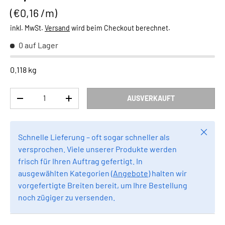
Grundpreis
€0,16 /m
inkl. MwSt.
Versand
wird beim Checkout berechnet.
0 auf Lager
0.118 kg
Anzahl
AUSVERKAUFT
MENGE VERRINGERN
MENGE ERHÖHEN
Schlie
Schnelle Lieferung – oft sogar schneller als
versprochen. Viele unserer Produkte werden
frisch für Ihren Auftrag gefertigt. In
ausgewählten Kategorien (
Angebote
) halten wir
vorgefertigte Breiten bereit, um Ihre Bestellung
noch zügiger zu versenden.