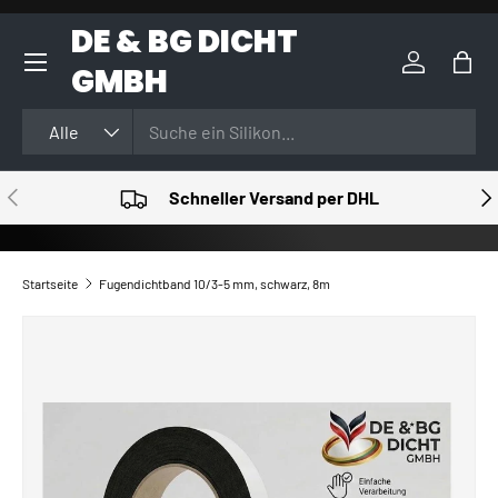
DE & BG DICHT
DIREKT ZUM INHALT
GMBH
Einloggen
Eink
Suchen
Art
Alle
VORHERIGE
NÄ
Schneller Versand per DHL
Startseite
Fugendichtband 10/3-5 mm, schwarz, 8m
ZU PRODUKTINFORMATIONEN SPRINGEN